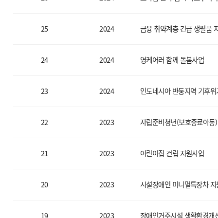
25
2024
금융 취약계층 긴급 생필품 
24
2024
영케어러 함께 돌봄사업
23
2024
인도네시아 반둥지역 기후위
22
2023
자립준비청년(보호종료아동) 
21
2023
어린이집 건립 지원사업
20
2023
시설장애인 미니멀특장차 지
19
2023
장애인거주시설 생활환경개