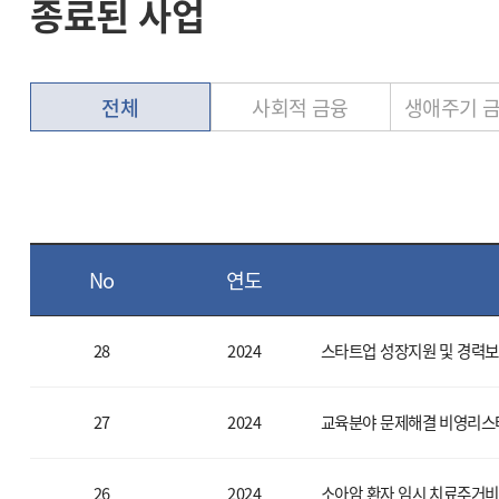
종료된 사업
전체
사회적 금융
생애주기 
No
연도
28
2024
스타트업 성장지원 및 경력보
27
2024
교육분야 문제해결 비영리스
26
2024
소아암 환자 임시 치료주거비