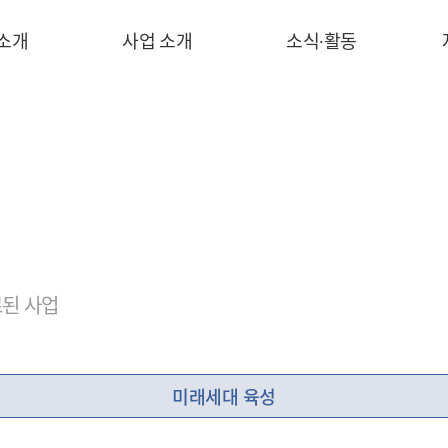
 소개
사업 소개
소식∙활동
된 사업
미래세대 육성