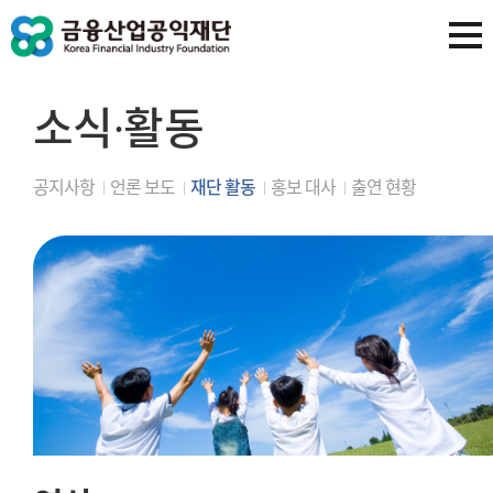
소식∙활동
공지사항
언론 보도
재단 활동
홍보 대사
출연 현황