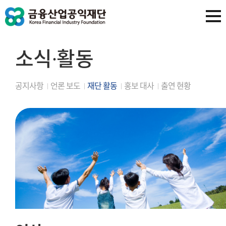
소식∙활동
공지사항
언론 보도
재단 활동
홍보 대사
출연 현황