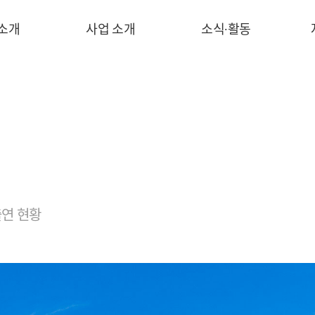
 소개
사업 소개
소식∙활동
연 현황