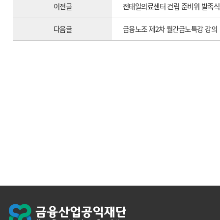
이전글
전태일의료센터 건립 준비위 발족식
다음글
금융노조 제2차 월간금노특강 강의