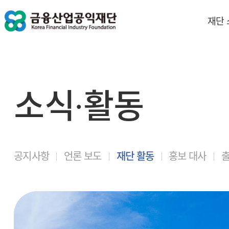
재단
소식∙활동
공지사항
언론 보도
재단 활동
홍보 대사
출