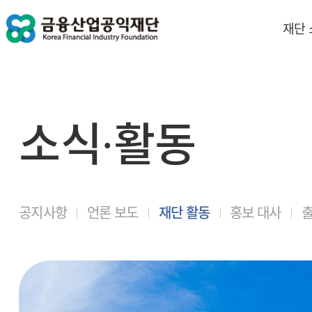
재단
소식∙활동
공지사항
언론 보도
재단 활동
홍보 대사
출