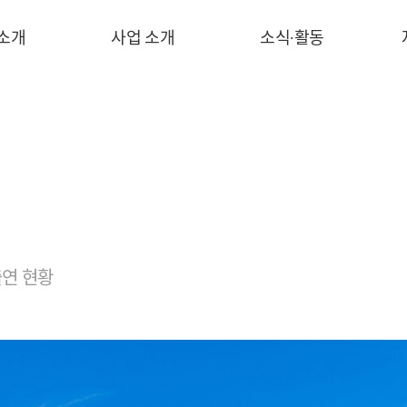
 소개
사업 소개
소식∙활동
연 현황