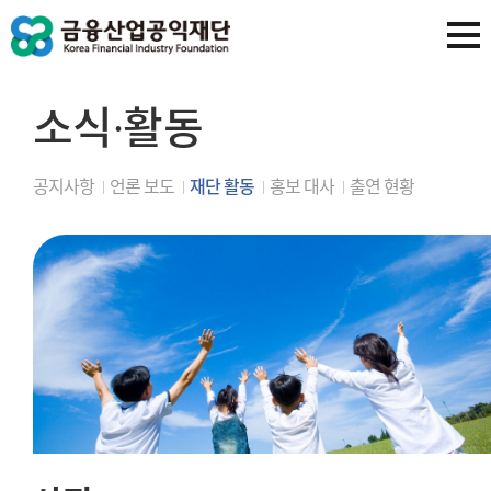
소식∙활동
공지사항
언론 보도
재단 활동
홍보 대사
출연 현황