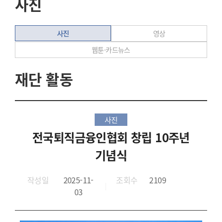
사진
사진
영상
웹툰·카드뉴스
재단 활동
사진
전국퇴직금융인협회 창립 10주년
기념식
작성일
2025-11-
조회수
2109
03