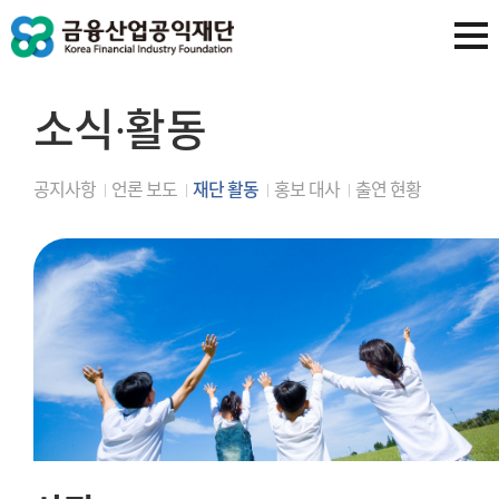
소식∙활동
공지사항
언론 보도
재단 활동
홍보 대사
출연 현황