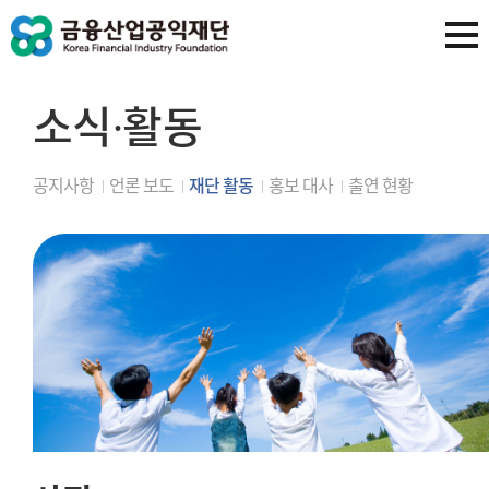
소식∙활동
공지사항
언론 보도
재단 활동
홍보 대사
출연 현황