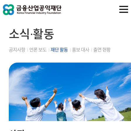
소식∙활동
공지사항
언론 보도
재단 활동
홍보 대사
출연 현황