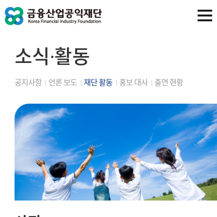
소식∙활동
공지사항
언론 보도
재단 활동
홍보 대사
출연 현황