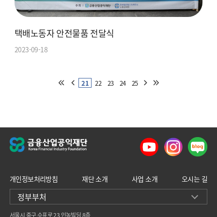
택배노동자 안전물품 전달식
2023-09-18
21
22
23
24
25
개인정보처리방침
재단 소개
사업 소개
오시는 길
정부부처
서울시 중구 수표로 23 인농빌딩 8층