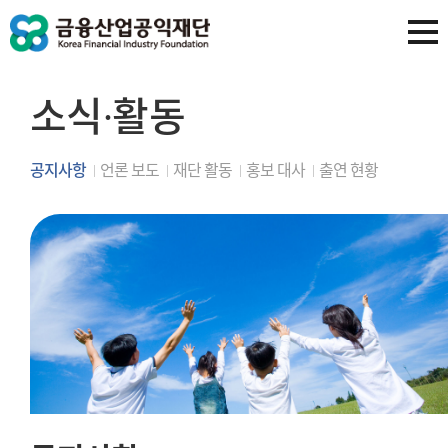
소식∙활동
공지사항
언론 보도
재단 활동
홍보 대사
출연 현황