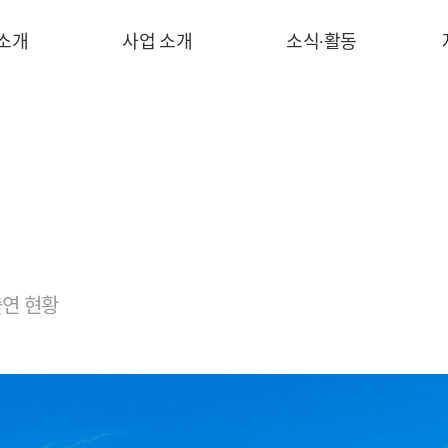
 소개
사업 소개
소식∙활동
연 현황