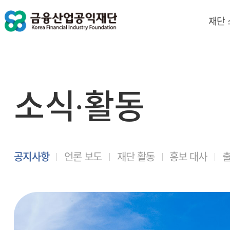
재단
소식∙활동
공지사항
언론 보도
재단 활동
홍보 대사
출