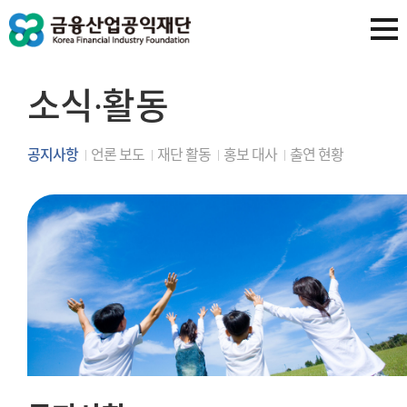
소식∙활동
공지사항
언론 보도
재단 활동
홍보 대사
출연 현황