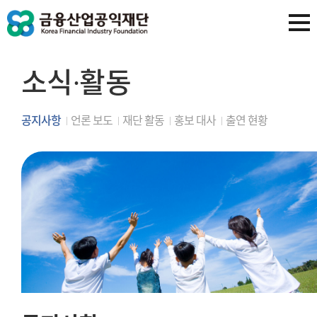
소식∙활동
공지사항
언론 보도
재단 활동
홍보 대사
출연 현황