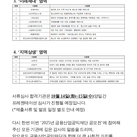
3. ‘
미래세대
’
영역
4. ‘
지역상생
’
영역
서류심사 합격기관은
10
월
14
일
(
화
)~15
일
(
수
)
양일간
프레젠테이션 심사가 진행될 예정입니다
.
(*
제출서류 및 발표 일정 별도 안내 예정
)
다시 한번 이번
‘2025
년 금융산업공익재단 공모전
’
에 참여해
주신 모든 기관에 깊은 감사의 말씀을 드리며
,
앞으로도 금융산업공익재단과 함께 더 큰 사회적 가치를