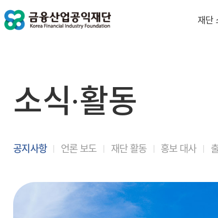
재단
소식∙활동
공지사항
언론 보도
재단 활동
홍보 대사
출