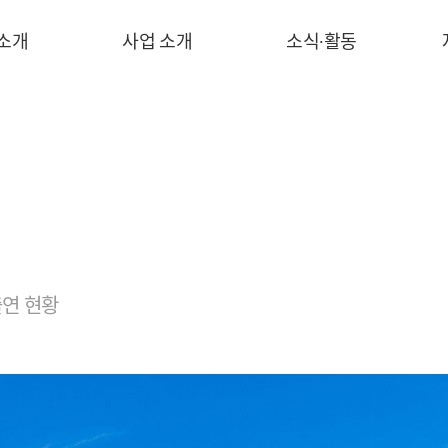
 소개
사업 소개
소식∙활동
연 현황