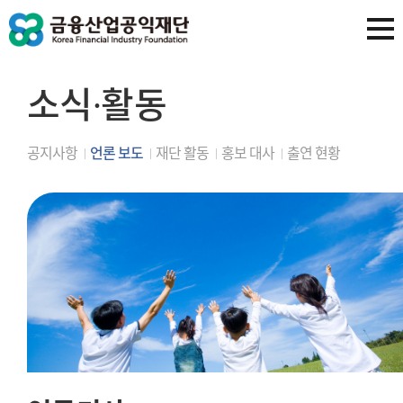
소식∙활동
공지사항
언론 보도
재단 활동
홍보 대사
출연 현황