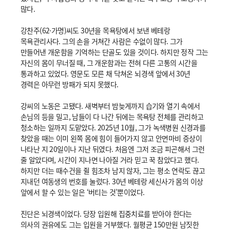
많다.
강찬주(62·가명)씨도 30년을 목욕탕에서 보낸 베테랑
목욕관리사다. 그의 손을 거쳐간 사람은 수없이 많다. 그가
만들어낸 개운함을 기억하는 단골도 있을 것이다. 하지만 정작 그는
자신의 몸이 무너질 때, 그 개운함과는 전혀 다른 고통의 시간을
통과하고 있었다. 영문도 모른 채 닥쳐온 뇌경색 앞에서 30년
경력은 아무런 방패가 되지 못했다.
강씨의 노동은 고됐다. 새벽부터 밤늦게까지 습기와 열기 속에서
손님의 등을 밀고, 남들이 다 나간 뒤에는 목욕탕 전체를 관리하고
청소하는 일까지 도맡았다. 2025년 10월, 그가 녹색병원 신경과를
찾았을 때는 이미 왼쪽 몸에 힘이 들어가지 않고 안면마비 증상이
나타난 지 20일이나 지난 뒤였다. 처음엔 그저 조금 피곤해서 그런
줄 알았다며, 시간이 지나면 나아질 거라 믿고 꾹 참았다고 했다.
하지만 더는 때수건을 쥘 힘조차 남지 않자, 그는 평소 연락도 끊고
지내던 여동생의 번호를 눌렀다. 30년 베테랑 세신사가 몸의 이상
앞에서 할 수 있는 일은 ‘버티는 것’뿐이었다.
진단은 뇌경색이었다. 당장 입원해 집중치료를 받아야 한다는
의사의 권유에도 그는 입원을 거부했다. 월평균 150만원 남짓한