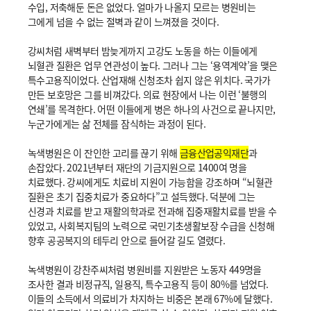
수입, 저축해둔 돈은 없었다. 얼마가 나올지 모르는 병원비는
그에게 넘을 수 없는 절벽과 같이 느껴졌을 것이다.
강씨처럼 새벽부터 밤늦게까지 고강도 노동을 하는 이들에게
뇌혈관 질환은 업무 연관성이 높다. 그러나 그는 ‘용역계약’을 맺은
특수고용직이었다. 산업재해 신청조차 쉽지 않은 위치다. 국가가
만든 보호망은 그를 비껴갔다. 의료 현장에서 나는 이런 ‘불행의
연쇄’를 목격한다. 어떤 이들에게 병은 하나의 사건으로 끝나지만,
누군가에게는 삶 전체를 잠식하는 과정이 된다.
녹색병원은 이 잔인한 고리를 끊기 위해
금융산업공익재단
과
손잡았다. 2021년부터 재단의 기금지원으로 1400여 명을
치료했다. 강씨에게도 치료비 지원이 가능함을 강조하며 “뇌혈관
질환은 초기 집중치료가 중요하다”고 설득했다. 덕분에 그는
신경과 치료를 받고 재활의학과로 전과해 집중재활치료를 받을 수
있었고, 사회복지팀의 노력으로 국민기초생활보장 수급을 신청해
향후 공공복지의 테두리 안으로 들어갈 길도 열렸다.
녹색병원이 강찬주씨처럼 병원비를 지원받은 노동자 449명을
조사한 결과 비정규직, 일용직, 특수고용직 등이 80%를 넘었다.
이들의 소득에서 의료비가 차지하는 비중은 본래 67%에 달했다.