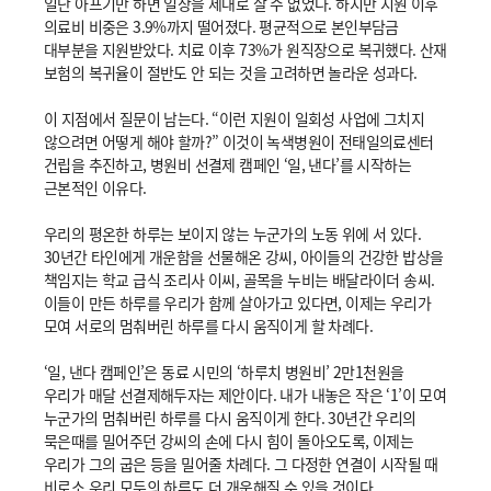
일단 아프기만 하면 일상을 제대로 살 수 없었다. 하지만 지원 이후
의료비 비중은 3.9%까지 떨어졌다. 평균적으로 본인부담금
대부분을 지원받았다. 치료 이후 73%가 원직장으로 복귀했다. 산재
보험의 복귀율이 절반도 안 되는 것을 고려하면 놀라운 성과다.
이 지점에서 질문이 남는다. “이런 지원이 일회성 사업에 그치지
않으려면 어떻게 해야 할까?” 이것이 녹색병원이 전태일의료센터
건립을 추진하고, 병원비 선결제 캠페인 ‘일, 낸다’를 시작하는
근본적인 이유다.
우리의 평온한 하루는 보이지 않는 누군가의 노동 위에 서 있다.
30년간 타인에게 개운함을 선물해온 강씨, 아이들의 건강한 밥상을
책임지는 학교 급식 조리사 이씨, 골목을 누비는 배달라이더 송씨.
이들이 만든 하루를 우리가 함께 살아가고 있다면, 이제는 우리가
모여 서로의 멈춰버린 하루를 다시 움직이게 할 차례다.
‘일, 낸다 캠페인’은 동료 시민의 ‘하루치 병원비’ 2만1천원을
우리가 매달 선결제해두자는 제안이다. 내가 내놓은 작은 ‘1’이 모여
누군가의 멈춰버린 하루를 다시 움직이게 한다. 30년간 우리의
묵은때를 밀어주던 강씨의 손에 다시 힘이 돌아오도록, 이제는
우리가 그의 굽은 등을 밀어줄 차례다. 그 다정한 연결이 시작될 때
비로소 우리 모두의 하루도 더 개운해질 수 있을 것이다.