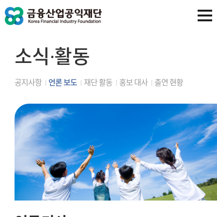
소식∙활동
공지사항
언론 보도
재단 활동
홍보 대사
출연 현황