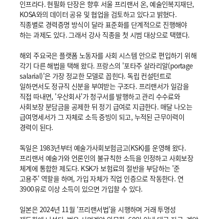
인프라다. 현필화 단장은 향후 서울 프리랜서 온, 예술인복지재단,
KOSA와의 데이터 공유 및 협업을 검토하고 있다고 밝혔다.
직종별로 경력증명 방식이 달라 표준화를 단계적으로 진행해야
하는 과제도 있다. 그래서 강사 직종을 첫 시범 대상으로 택했다.
해외 주요국은 플랫폼 노동자를 사회 시스템 안으로 편입하기 위해
각기 다른 해법을 택해 왔다. 프랑스의 '포타주 살라리알(portage
salarial)'은 가장 정교한 모델로 꼽힌다. 독립 컨설턴트로
일하면서도 정규직 신분을 부여받는 구조다. 프리랜서가 일감을
직접 따내면, '우산회사'가 청구서를 발행하고 관리 수수료와
사회보장 분담금을 공제한 뒤 정기 급여로 지급한다. 매달 나오는
급여명세서가 그 자체로 소득 증빙이 되고, 누적된 근무이력이
경력이 된다.
독일은 1983년부터 예술가사회보험금고(KSK)를 운영해 왔다.
프리랜서 예술가와 언론인의 불규칙한 소득을 인정하고 사회보장
체계에 통합한 제도다. KSK가 보험료의 절반을 부담하는 '준
고용주' 역할을 하며, 가입 자체가 직업 인증으로 작동한다. 연
3900유로 이상 소득이 있으면 가입할 수 있다.
일본은 2024년 11월 ‘프리랜서법’을 시행하며 거래 투명성