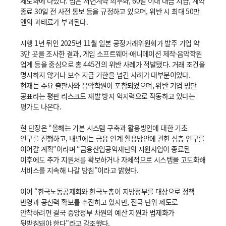
제도화에 나섰다. 법은 서면계약 의무화, 60일 이내 대금 지급, 계약
종료 30일 전 사전 통보 등을 규정하고 있으며, 위반 시 최대 50만
엔의 과태료가 부과된다.
시행 1년 뒤인 2025년 11월 일본 공정거래위원회가 발주 기업 약
3만 곳을 조사한 결과, 게임 소프트웨어·애니메이션 제작·음악학원
업계 등을 중심으로 총 445건의 위반 사례가 적발됐다. 거래 조건을
명시하지 않거나 보수 지급 기한을 넘긴 사례가 대부분이었다.
현재는 주요 출판사와 음악학원이 포함되었으며, 위반 기업 명단
공표라는 평판 리스크도 재발 방지 억지력으로 작동하고 있다는
평가도 나온다.
현 단장은 “올해는 기본 시스템 구축과 활용방안에 대한 기초
연구를 진행하고, 내년에는 금융 연계 활용방안에 관한 심층 연구를
이어갈 계획”이라며 “금융산업공익재단의 지원사업이 종료된
이후에도 추가 지원처를 확보하거나 자체적으로 시스템을 고도화해
서비스를 지속해 나갈 방침”이라고 밝혔다.
이어 “한국노동공제회와 한국노총이 지방정부를 대상으로 정책
반영과 공신력 확보를 추진하고 있지만, 전국 단위 제도로
안착하려면 결국 중앙정부 차원의 예산 지원과 법제화가
뒷받침돼야 한다”라고 강조했다.