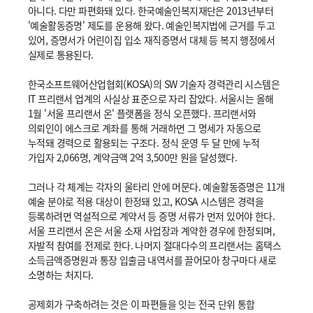
아니다. 다만 파편화돼 있다. 한국예술인복지재단은 2013년부터
'예술활동증명' 제도를 운용해 왔다. 예술인복지법에 근거를 두고
있어, 증명서가 어린이집 입소 재직증명서 대체 등 복지 행정에서
실제로 통용된다.
한국소프트웨어산업협회(KOSA)의 SW 기술자 경력관리 시스템은
IT 프리랜서 업계의 사실상 표준으로 자리 잡았다. 서울시는 올해
1월 '서울 프리랜서 온' 플랫폼을 정식 오픈했다. 프리랜서와
의뢰인이 에스크로 계좌를 통해 거래하면 그 명세가 자동으로
누적돼 경력으로 활용되는 구조다. 정식 운영 두 달 만에 누적
가입자 2,066명, 계약금액 2억 3,500만 원을 달성했다.
그러나 각 체계는 각자의 울타리 안에 머문다. 예술활동증명은 11개
예술 분야로 적용 대상이 한정돼 있고, KOSA 시스템은 경력을
등록하려면 역설적으로 계약서 등 증명 서류가 먼저 있어야 한다.
서울 프리랜서 온은 서울 소재 사업장과 계약한 경우에 한정되며,
자발적 참여를 전제로 한다. 나머지 절대다수의 프리랜서는 홈택스
소득금액증명원과 통장 입출금 내역서를 끌어모아 창구마다 새로
소명하는 처지다.
공제회가 구축하려는 것은 이 파편들을 잇는 전국 단위 통합