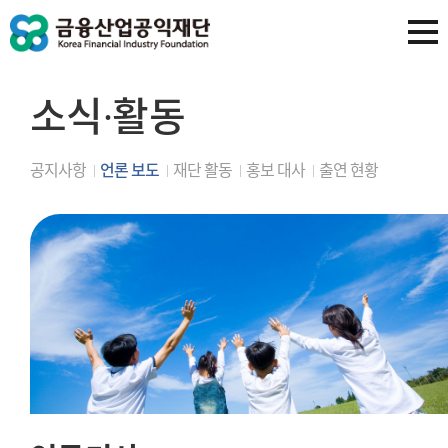
소식∙활동
공지사항
언론 보도
재단 활동
홍보 대사
출연 현황