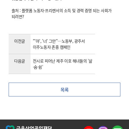
출처 : 플랫폼 노동자·프리랜서의 소득 및 경력 증명 되는 사회가
되려면?
이전글
"'야', '너' 그만"…노동부, 광주서
이주노동자 존중 캠페인
다음글
전시로 피어난 제주 이호 해녀들의 '삶
·숨·쉼’
목록