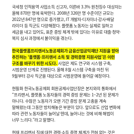
국세청 인적용역 사업소득 신고자, 이른바 3.3% 원천징수 대상자는
올해 870만 명에 육박한다. 2008년 326만 명 수준이던 규모는
2022년 847만 명으로 증가했고, IT 개발자·디자이너·강사·배달
라이더 등 직군도 다양해졌다. 플랫폼 노동자는 실제로 일하고
세금을 내고 있어도, 표준 증빙 체계 밖에 있다는 이유로 대출·청약·
복지 심사 과정에서 불이익을 겪는다.
한국플랫폼프리랜서노동공제회가 금융산업공익재단 지원을 받아
추진하는 ‘플랫폼·프리랜서 소득 및 경력증명 지원사업’은 이런
구조를 바꾸기 위한 시도다.
사업은 제도 연구와 시스템 구축,
시범운영 단계로 진행된다. 올해 8월 시스템 구축을 마친 뒤
9월부터 강사 직군을 대상으로 시범운영에 들어갈 예정이다.
현필화 한국노동공제회 회원공제사업단장은 본지와의 통화에서
“프리랜서, 플랫폼 노동자들의 경력 증빙 문제는 1~2년 된 문제가
아니다. 수많은 노동자가 오랜 기간 증빙 문제 고충을 계속
말해왔는데 그동안 방치해놓은 부분이 있다. 앞으로도 산업 변화에
따라 관련 노동자들이 늘어날 텐데, 늘어나는 것에 비해 해법이
너무 느리다.”라고 말했다.
현재 프리랜서 직에 대한 경력·소득 증명 체계가 전혀 없는 것은