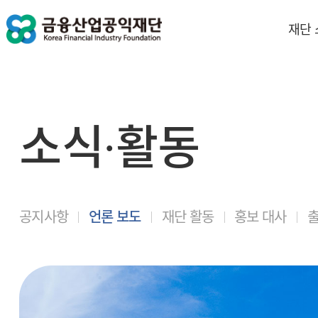
재단
소식∙활동
공지사항
언론 보도
재단 활동
홍보 대사
출