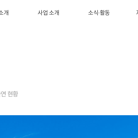
 소개
사업 소개
소식∙활동
연 현황