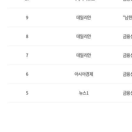
9
데일리안
“남한
8
데일리안
금융
7
데일리안
금융산
6
아시아경제
금융
5
뉴스1
금융산