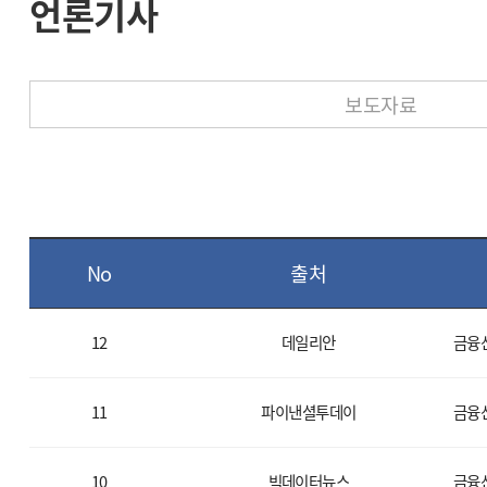
언론기사
보도자료
No
출처
12
데일리안
금융
11
파이낸셜투데이
금융
10
빅데이터뉴스
금융