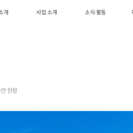
 소개
사업 소개
소식∙활동
연 현황