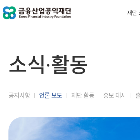
재단
소식∙활동
공지사항
언론 보도
재단 활동
홍보 대사
출