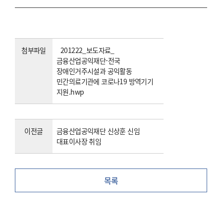
첨부파일
201222_보도자료_
금융산업공익재단-전국
장애인거주시설과 공익활동
민간의료기관에 코로나19 방역기기
지원.hwp
이전글
금융산업공익재단 신상훈 신임
대표이사장 취임
목록