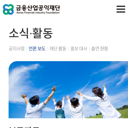
소식∙활동
공지사항
언론 보도
재단 활동
홍보 대사
출연 현황