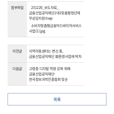
첨부파일
231220_보도자료_
금융산업공익재단1대1맞춤형청년재
무상담지원.hwp
소비자맞춤형금융어드바이저서비스
사업(1).jpg
이전글
지역아동센터는 변신 중,
금융산업공익재단 親환경사업에 박차
다음글
고령층 디지털 역량 강화 위해
금융산업공익재단-
한국정보과학진흥협회 맞손
목록