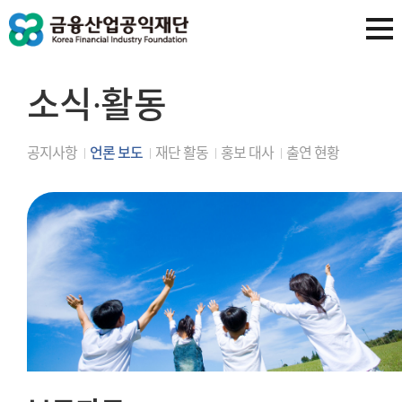
소식∙활동
공지사항
언론 보도
재단 활동
홍보 대사
출연 현황