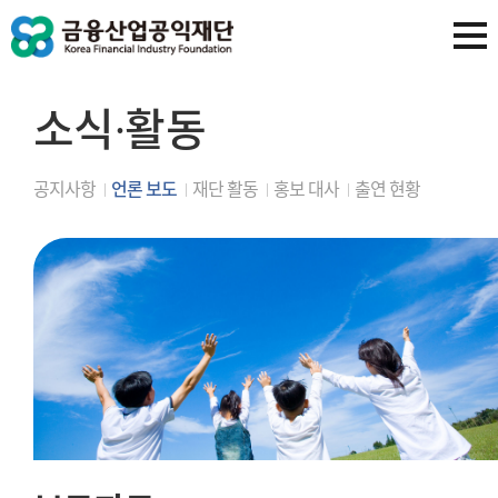
소식∙활동
공지사항
언론 보도
재단 활동
홍보 대사
출연 현황