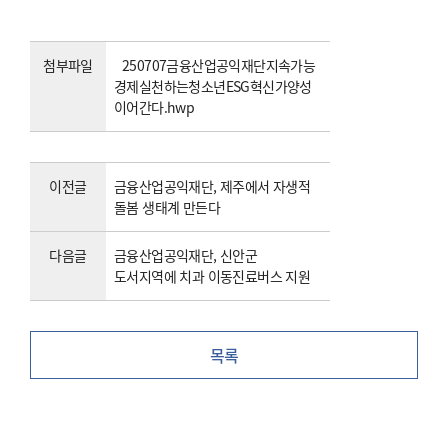
첨부파일
250707금융산업공익재단지속가능
경제실천하는청소년ESG혁신가양성
이어간다.hwp
이전글
금융산업공익재단, 제주에서 자생적
돌봄 생태계 만든다
다음글
금융산업공익재단, 신안군
도서지역에 치과 이동진료버스 지원
목록