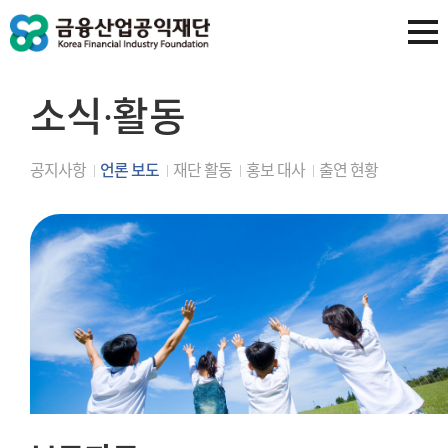
소식∙활동
공지사항
언론 보도
재단 활동
홍보 대사
출연 현황