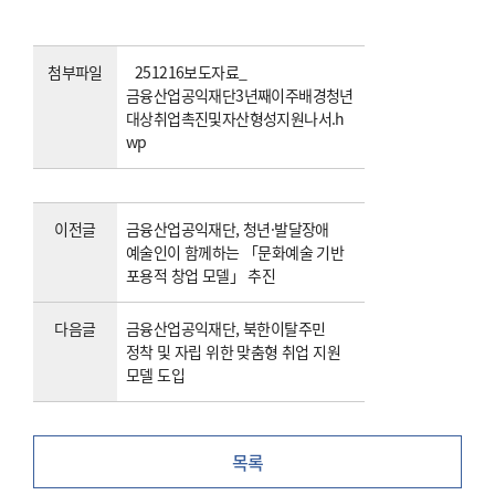
첨부파일
251216보도자료_
금융산업공익재단3년째이주배경청년
대상취업촉진및자산형성지원나서.h
wp
이전글
금융산업공익재단, 청년·발달장애
예술인이 함께하는 「문화예술 기반
포용적 창업 모델」 추진
다음글
금융산업공익재단, 북한이탈주민
정착 및 자립 위한 맞춤형 취업 지원
모델 도입
목록