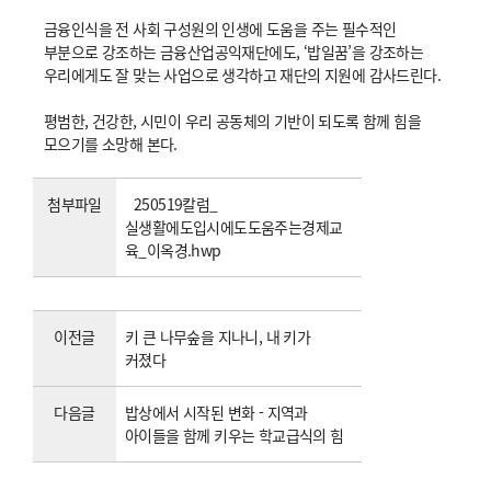
금융인식을 전 사회 구성원의 인생에 도움을 주는 필수적인
부분으로 강조하는 금융산업공익재단에도, ‘밥일꿈’을 강조하는
우리에게도 잘 맞는 사업으로 생각하고 재단의 지원에 감사드린다.
평범한, 건강한, 시민이 우리 공동체의 기반이 되도록 함께 힘을
모으기를 소망해 본다.
첨부파일
250519칼럼_
실생활에도입시에도도움주는경제교
육_이옥경.hwp
이전글
키 큰 나무숲을 지나니, 내 키가
커졌다
다음글
밥상에서 시작된 변화 - 지역과
아이들을 함께 키우는 학교급식의 힘