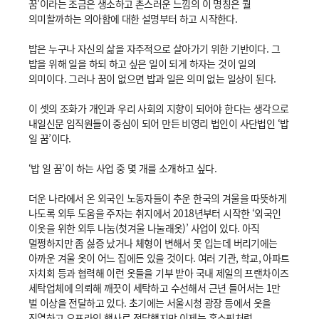
꿈’이라는 조금은 생소하고 촌스러운 느낌의 이 명칭은 뭘
의미할까하는 의아함에 대한 설명부터 하고 시작한다.
밥은 누구나 자신의 삶을 자주적으로 살아가기 위한 기반이다. 그
밥을 위해 일을 하되 하고 싶은 일이 되게 하자는 것이 일의
의미이다. 그러나 꿈이 없으면 밥과 일은 의미 없는 일상이 된다.
이 셋의 조화가 개인과 우리 사회의 지향이 되어야 한다는 생각으로
내일신문 임직원들이 중심이 되어 만든 비영리 법인이 사단법인 ‘밥
일 꿈’이다.
‘밥 일 꿈’이 하는 사업 중 몇 개를 소개하고 싶다.
더운 나라에서 온 외국인 노동자들이 추운 한국의 겨울을 따뜻하게
나도록 외투 도움을 주자는 취지에서 2018년부터 시작한 ‘외국인
이웃을 위한 외투 나눔(첫겨울 나눌래옷)’ 사업이 있다. 아직
멀쩡하지만 좀 싫증 났거나 체형이 변해서 못 입는데 버리기에는
아까운 겨울 옷이 어느 집에든 있을 것이다. 여러 기관, 학교, 아파트
자치회 등과 협력해 이런 옷들을 기부 받아 국내 제일의 프랜차이즈
세탁업체에 의뢰해 깨끗이 세탁하고 수선해서 근년 들어서는 1만
벌 이상을 전달하고 있다. 초기에는 서울시청 광장 등에서 옷을
진열하고 오프라인 행사로 전달했지만 이제는 홈쇼핑처럼