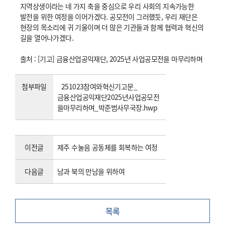
지역상생이라는 네 가지 축을 중심으로 우리 사회의 지속가능한
발전을 위한 여정을 이어가겠다. 공모전이 그러했듯, 우리 재단은
현장의 목소리에 귀 기울이며 더 많은 기관들과 함께 협력과 혁신의
길을 열어나가겠다.
출처 : [기고] 금융산업공익재단, 2025년 사업공모전을 마무리하며
첨부파일
251023참여와혁신기고문_
금융산업공익재단2025년사업공모전
을마무리하며_박준범사무국장.hwp
이전글
제주 수눌음 공동체를 회복하는 여정
다음글
남과 북의 만남을 위하여
목록