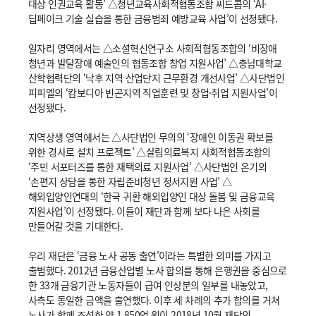
대상 인권교육 활동’ △청년교육사회적협동조합 씨드콥의 ‘AI·
딥페이크 기술 실습을 통한 금융범죄 예방교육 사업’이 선정됐다.
일자리 영역에서는 △소셜혁신연구소 사회적협동조합의 ‘비장애
청년과 발달장애 예술인의 협동조합 창업 지원사업’ △충남대학교
산학협력단의 ‘낙후 지역 산업단지 근무환경 개선사업’ △사단법인
피피엘의 ‘캄보디아 빈곤지역 직업훈련 및 창업·취업 지원사업’이
선정됐다.
지역상생 영역에서는 △사단법인 무의의 ‘장애인 이동권 확보를
위한 경사로 설치 프로젝트’ △살림의료복지 사회적협동조합의
‘주민 서포터즈를 통한 재택의료 지원사업’ △사단법인 온기의
‘손편지 상담을 통한 자립준비청년 정서지원 사업’ △
해외입양인연대의 ‘한국 귀환 해외입양인 대상 돌봄 및 금융교육
지원사업’이 선정됐다. 이들이 재단과 함께 보다 나은 사회를
만들어갈 것을 기대한다.
우리 재단은 ‘금융 노사 공동 출연’이라는 특별한 의미를 가지고
출범했다. 2012년 금융산업별 노사 합의를 통해 은행권을 중심으로
한 33개 금융기관 노동자들이 급여 인상분의 일부를 내놓았고,
사측도 동일한 금액을 출연했다. 이후 세 차례의 추가 합의를 거쳐
노사가 함께 조성한 약 1,850억 원이 2018년 10월 재단의