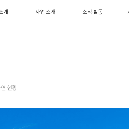
 소개
사업 소개
소식∙활동
연 현황