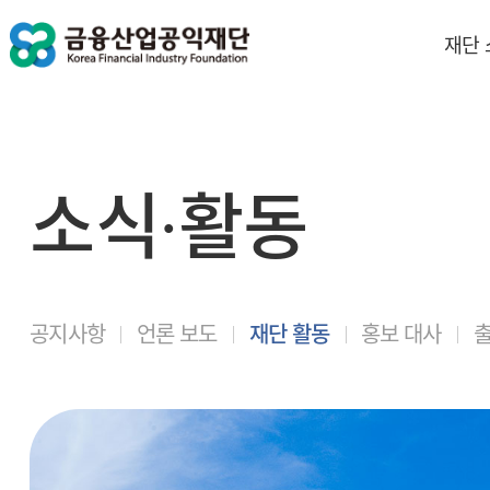
재단
소식∙활동
공지사항
언론 보도
재단 활동
홍보 대사
출