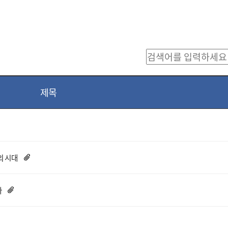
제목
’의 시대
다