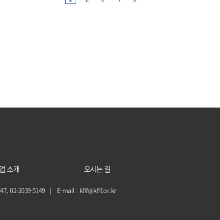
업 소개
오시는 길
47, 02-2039-5149
E-mail : kfif@kfif.or.kr